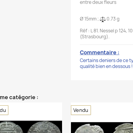
entre deux fleurs
Ø 15mm ;
0.73 g
Réf : L 81. Nessel p 124,
(Strasbourg).
Commentaire :
Certains deniers de ce t
qualité bien en dessous !
ême catégorie :
du
Vendu