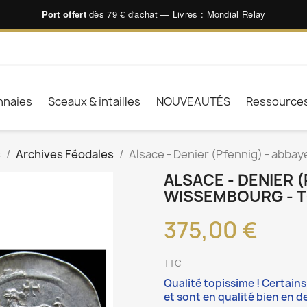
Port offert
dès 79 € d'achat — Livres : Mondial Relay
naies
Sceaux & intailles
NOUVEAUTÉS
Ressource
s
Archives Féodales
Alsace - Denier (Pfennig) - abbay
ALSACE - DENIER (
WISSEMBOURG - TO
375,00 €
TTC
Qualité topissime ! Certain
et sont en qualité bien en d