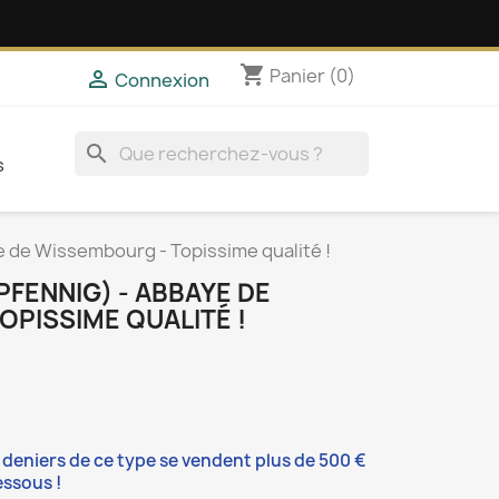
shopping_cart
Panier
(0)

Connexion
search
s
e de Wissembourg - Topissime qualité !
PFENNIG) - ABBAYE DE
PISSIME QUALITÉ !
s deniers de ce type se vendent plus de 500 €
essous !