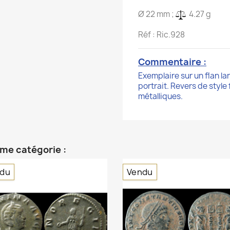
Ø 22 mm ;
4.27 g
Réf : Ric.928
Commentaire :
Exemplaire sur un flan l
portrait. Revers de style 
métalliques.
ême catégorie :
du
Vendu