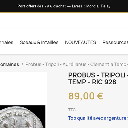
Port offert
dès 79 € d'achat — Livres : Mondial Relay
naies
Sceaux & intailles
NOUVEAUTÉS
Ressource
romaines
Probus - Tripoli - Aurélianus - Clementia Temp 
PROBUS - TRIPOLI
TEMP - RIC 928
89,00 €
TTC
Top qualité avec argenture 