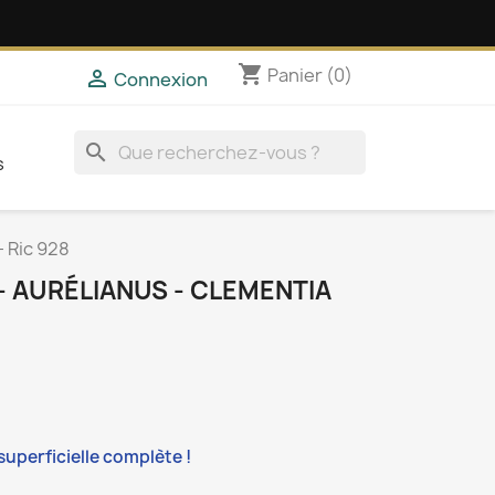
shopping_cart
Panier
(0)

Connexion
search
s
- Ric 928
 - AURÉLIANUS - CLEMENTIA
superficielle complète !