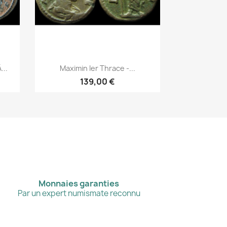
Aperçu rapide

...
Maximin Ier Thrace -...
139,00 €
Monnaies garanties
Par un expert numismate reconnu