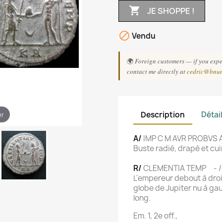

JE SHOPPE !

Vendu
🌍
Foreign customers — if you exper
contact me directly at
cedric@bnu
Description
Détai
er
A/
IMP C M AVR PROBVS 
Buste radié, drapé et cui
R/
CLEMENTIA TEMP - /C
L'empereur debout à droi
globe de Jupiter nu à gau
long.
Em. 1, 2e off.,