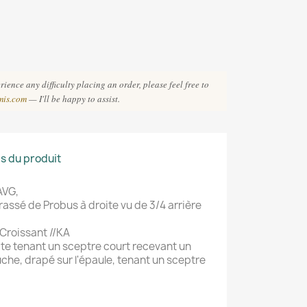
ience any difficulty placing an order, please feel free to
mis.com
— I'll be happy to assist.
ls du produit
AVG,
rassé de Probus à droite vu de 3/4 arrière
roissant //KA
te tenant un sceptre court recevant un
che, drapé sur l'épaule, tenant un sceptre