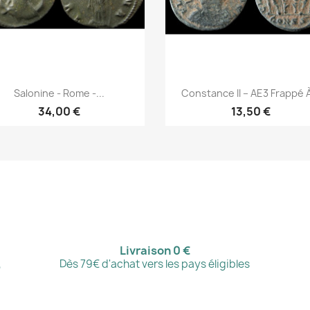
Aperçu rapide
Aperçu rapide


Salonine - Rome -...
Constance II – AE3 Frappé À
34,00 €
13,50 €
Livraison 0 €
,
Dès 79€ d'achat vers les pays éligibles