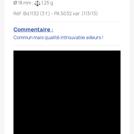
Ø
18 mm ;
1,25 g
Réf :Bd.1132 (3 f.) - PA.5032 var. (113/13)
Commentaire
:
Commun mais qualité introuvable ailleurs !