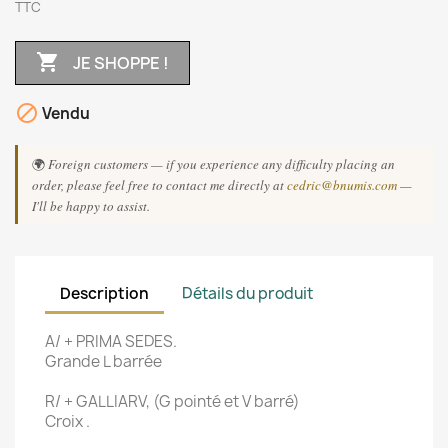
TTC

JE SHOPPE !

Vendu
🌍
Foreign customers — if you experience any difficulty placing an
order, please feel free to contact me directly at
cedric@bnumis.com
—
I'll be happy to assist.
Description
Détails du produit
A/ + PRIMA SEDES.
Grande L barrée
R/ + GALLIARV, (G pointé et V barré)
Croix .