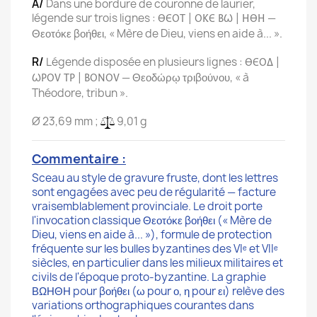
A/
Dans une bordure de couronne de laurier,
légende sur trois lignes :
—
ΘΕΟΤ | ΟΚΕ ΒΩ | ΗΘΗ
Θεοτόκε βοήθει, « Mère de Dieu, viens en aide à... ».
R/
Légende disposée en plusieurs lignes :
ΘΕΟΔ |
— Θεοδώρῳ τριβούνου, « à
ΩΡΟΥ ΤΡ | ΒΟΝΟΥ
Théodore, tribun ».
Ø 23,69 mm ;
9,01 g
Commentaire :
Sceau au style de gravure fruste, dont les lettres
sont engagées avec peu de régularité — facture
vraisemblablement provinciale. Le droit porte
l'invocation classique Θεοτόκε βοήθει (« Mère de
Dieu, viens en aide à... »), formule de protection
fréquente sur les bulles byzantines des VIᵉ et VIIᵉ
siècles, en particulier dans les milieux militaires et
civils de l'époque proto-byzantine. La graphie
ΒΩΗΘΗ pour βοήθει (ω pour ο, η pour ει) relève des
variations orthographiques courantes dans