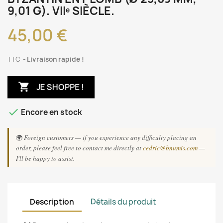
9,01 G). VIIᵉ SIÈCLE.
45,00 €
TTC
Livraison rapide !

JE SHOPPE !

Encore en stock
🌍
Foreign customers — if you experience any difficulty placing an
order, please feel free to contact me directly at
cedric@bnumis.com
—
I'll be happy to assist.
Description
Détails du produit