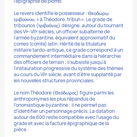
l'épigraphie de plomb.
Le revers identifie le possesseur : Θεοδώρῳ
τριβούνου, « à Théodore, tribun ». Le grade de
tribounos (τριβοῦνος) désigne, autour du tournant
des VIᵉ-VIIᵉ siècles, un officier subalterne de
l'armée byzantine, équivalent approximatif du
comes (comte) latin. Hérité de la titulature
militaire tardo-antique, ce grade correspond à un
commandement intermédiaire dans la hiérarchie
des officiers de terrain ; il subsiste jusqu'à
l'instauration progressive du système des thèmes
au cours du VIIᵉ siècle, avant d'être supplanté par
les nouvelles structures provinciales.
Le nom Théodore (Θεόδωρος) figure parmi les
anthroponymes les plus répandus de
l'onomastique byzantine ; il ne permet pas
d'identifier un personnage précis. La datation
autour de 600 reste compatible avec l'usage du
grade et avec la facture épigraphique de la
pièce.