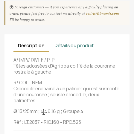
🌍
Foreign customers — if you experience any difficulty placing an
order, please feel free to contact me directly at
cedric@bnumis.com
—
I'll be happy to assist.
Description
Détails du produit
A/ IMP// DIVI-F / P-P
Têtes adossées d'Agrippa coiffé de la couronne
rostrale à gauche
R/ COL - NEM
Crocodile enchaîné à un palmier qui est surmonté
d'une couronne ; sous le crocodile, deux
palmettes.
Ø
13/25mm ;
6.16 g ; Groupe 4
Réf : LT.2837 - RIC.160 - RPC.525