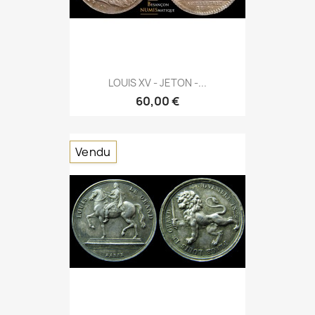
LOUIS XV - JETON -...
60,00 €
Vendu