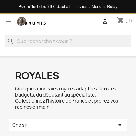
Port offert
dès 79 € d'achat — Livres : Mondial Relay
shopping_cart
(0)


search
ROYALES
Quelques monnaies royales adaptée à tous les
budgets, du débutant au spécialiste.
Collectionnez l'histoire de France et prenez vos
racines en main !

Choisir