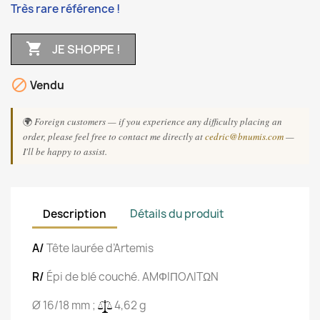
Très rare référence !

JE SHOPPE !

Vendu
🌍
Foreign customers — if you experience any difficulty placing an
order, please feel free to contact me directly at
cedric@bnumis.com
—
I'll be happy to assist.
Description
Détails du produit
A/
Tête laurée d’Artemis
R/
Épi de blé couché. AMΦIΠOΛITΩN
Ø 16/18 mm ;
4,62 g