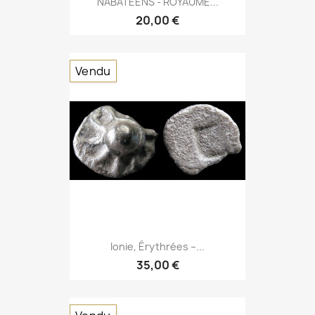
NABATÉENS - ROYAUME...
20,00 €
Vendu
Ionie, Érythrées –...
35,00 €