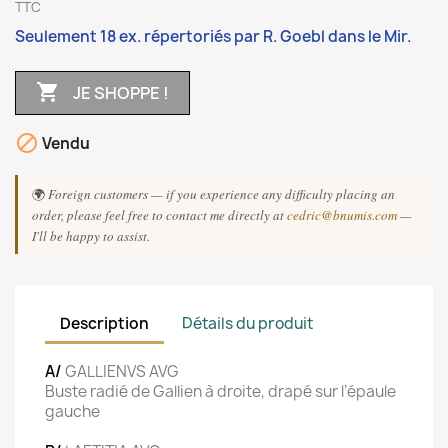
TTC
Seulement 18 ex. répertoriés par R. Goebl dans le Mir.

JE SHOPPE !

Vendu
🌍
Foreign customers — if you experience any difficulty placing an
order, please feel free to contact me directly at
cedric@bnumis.com
—
I'll be happy to assist.
Description
Détails du produit
A/
GALLIENVS AVG
Buste radié de Gallien à droite, drapé sur l’épaule
gauche