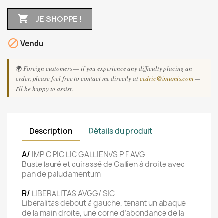

JE SHOPPE !

Vendu
🌍
Foreign customers — if you experience any difficulty placing an
order, please feel free to contact me directly at
cedric@bnumis.com
—
I'll be happy to assist.
Description
Détails du produit
A/
IMP C PIC LIC GALLIENVS P F AVG
Buste lauré et cuirassé de Gallien à droite avec
pan de paludamentum
R/
LIBERALITAS AVGG/ S|C
Liberalitas debout à gauche, tenant un abaque
de la main droite, une corne d’abondance de la