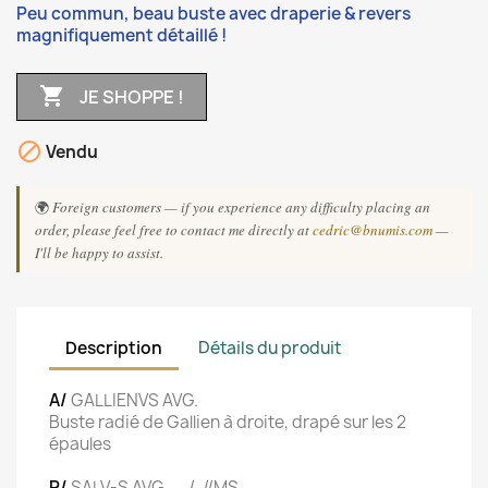
Peu commun, beau buste avec draperie & revers
magnifiquement détaillé !

JE SHOPPE !

Vendu
🌍
Foreign customers — if you experience any difficulty placing an
order, please feel free to contact me directly at
cedric@bnumis.com
—
I'll be happy to assist.
Description
Détails du produit
A/
GALLIENVS AVG.
Buste radié de Gallien à droite, drapé sur les 2
épaules
R/
SALV-S AVG -/-//MS