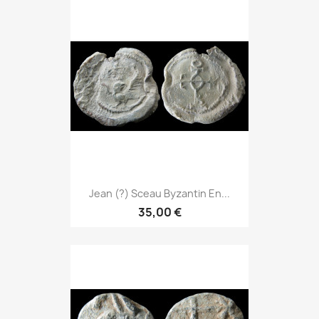
Jean (?) Sceau Byzantin En...
35,00 €