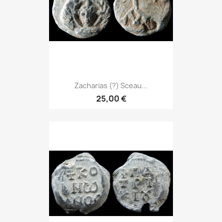
Zacharias (?) Sceau...
25,00 €