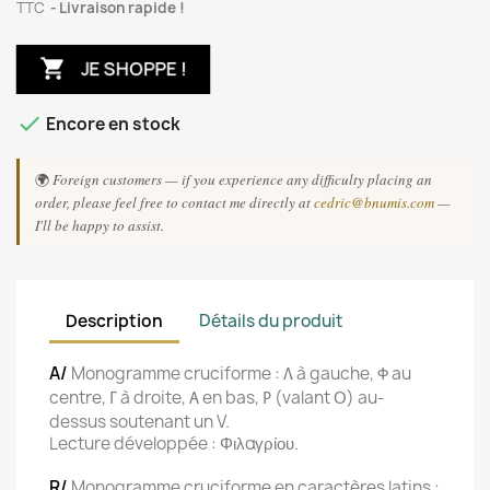
TTC
Livraison rapide !

JE SHOPPE !

Encore en stock
🌍
Foreign customers — if you experience any difficulty placing an
order, please feel free to contact me directly at
cedric@bnumis.com
—
I'll be happy to assist.
Description
Détails du produit
A/
Monogramme cruciforme :
à gauche,
au
Λ
Φ
centre,
à droite,
en bas,
(valant Ο) au-
Γ
Α
Ρ
dessus soutenant un V.
Lecture développée : Φιλαγρίου.
R/
Monogramme cruciforme en caractères latins :