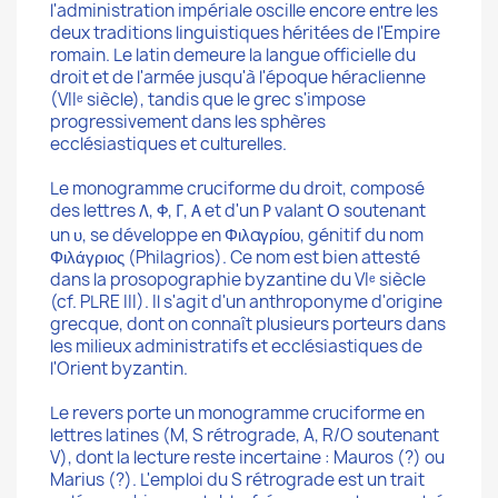
l'administration impériale oscille encore entre les
deux traditions linguistiques héritées de l'Empire
romain. Le latin demeure la langue officielle du
droit et de l'armée jusqu'à l'époque héraclienne
(VIIᵉ siècle), tandis que le grec s'impose
progressivement dans les sphères
ecclésiastiques et culturelles.
Le monogramme cruciforme du droit, composé
des lettres
,
,
,
et d'un
valant Ο soutenant
Λ
Φ
Γ
Α
Ρ
un υ, se développe en Φιλαγρίου, génitif du nom
Φιλάγριος (Philagrios). Ce nom est bien attesté
dans la prosopographie byzantine du VIᵉ siècle
(cf. PLRE III). Il s'agit d'un anthroponyme d'origine
grecque, dont on connaît plusieurs porteurs dans
les milieux administratifs et ecclésiastiques de
l'Orient byzantin.
Le revers porte un monogramme cruciforme en
lettres latines (M, S rétrograde, A, R/O soutenant
V), dont la lecture reste incertaine : Mauros (?) ou
Marius (?). L'emploi du S rétrograde est un trait