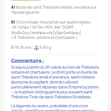
A/
Buste de saint Théodore tenant une lance sur
l'épaule gauche.
R/
Croix initiale. Inscription sur quatre lignes :
+
/
ω /
/
/ [
]
...
Θ
EOΔ
OCTIA
PIOC KAI
X
APT
Θεοδώ[ρῳ] ὀστιαρίῳ καὶ [χ]αρτ[ουλαρίῳ].
« À Théodore, ostiaire et chartulaire ».
Ø 18,76 mm ;
5,69 g
Commentaire :
Sceau byzantin du XIᵉ siècle au nom de Théodore,
ostiaire et chartulaire. Le droit porte un buste de
saint Théodore armé d'une lance, saint militaire
éponyme du sigillant, dont le culte est
particulièrement répandu dans l'Empire byzantin
— la tradition distinguant le plus souvent saint
Théodore Tiron de saint Théodore Stratélate.
La légende du revers, précédée d'une croix
initiale, identifie le propriétaire comme ostiaire