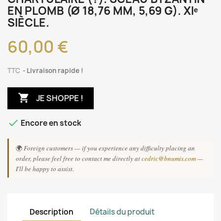
EN PLOMB (Ø 18,76 MM, 5,69 G). XIᵉ
SIÈCLE.
60,00 €
TTC
Livraison rapide !

JE SHOPPE !

Encore en stock
🌍
Foreign customers — if you experience any difficulty placing an
order, please feel free to contact me directly at
cedric@bnumis.com
—
I'll be happy to assist.
Description
Détails du produit