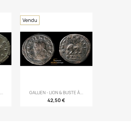
Vendu
Aperçu rapide

..
GALLIEN - LION & BUSTE À...
42,50 €