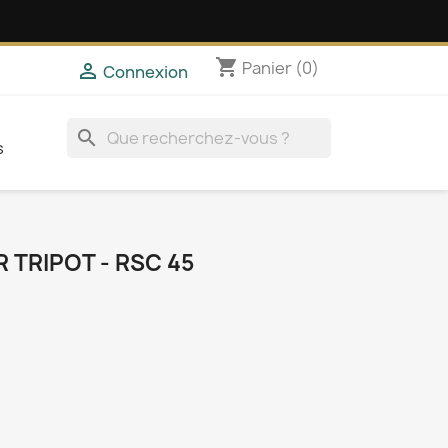
shopping_cart
Panier
(0)

Connexion
search
s
 TRIPOT - RSC 45