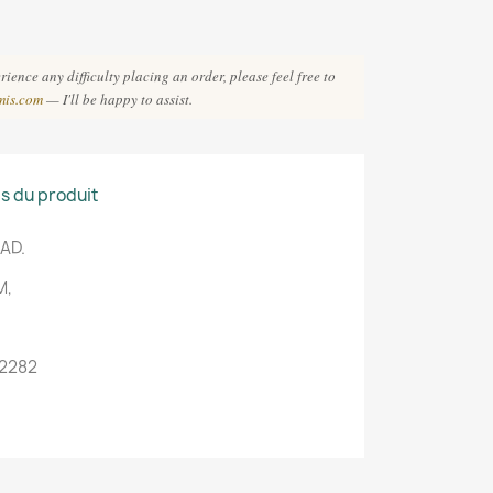
ience any difficulty placing an order, please feel free to
mis.com
— I'll be happy to assist.
ls du produit
 AD.
M,
: 2282