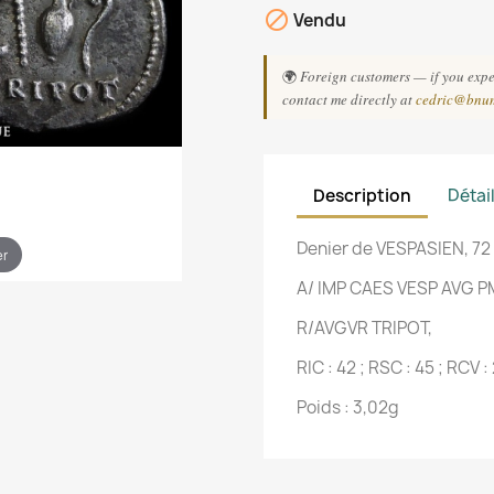

Vendu
🌍
Foreign customers — if you exper
contact me directly at
cedric@bnu
Description
Détai
Denier de VESPASIEN, 72
er
A/ IMP CAES VESP AVG P
R/AVGVR TRIPOT,
RIC : 42 ; RSC : 45 ; RCV 
Poids : 3,02g