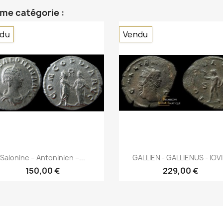
ême catégorie :
du
Vendu
Aperçu rapide
Aperçu rapide


Salonine – Antoninien –...
GALLIEN - GALLIENUS - IOVI.
150,00 €
229,00 €