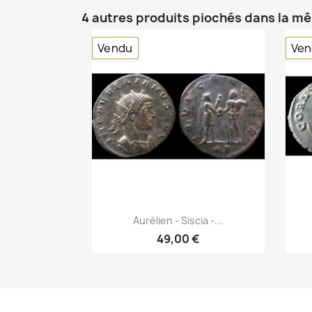
4 autres produits piochés dans la m
Vendu
Ven
Aperçu rapide

Aurélien - Siscia -...
49,00 €