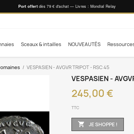
Port offert
dès 79 € d'achat — Livres : Mondial Relay
naies
Sceaux & intailles
NOUVEAUTÉS
Ressource
romaines
VESPASIEN - AVGVR TRIPOT - RSC 45
VESPASIEN - AVGVR
245,00 €
TTC

JE SHOPPE !