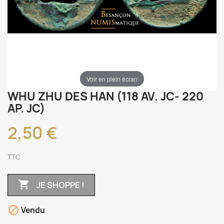
Voir en plein écran
WHU ZHU DES HAN (118 AV. JC- 220
AP. JC)
2,50 €
TTC

JE SHOPPE !

Vendu