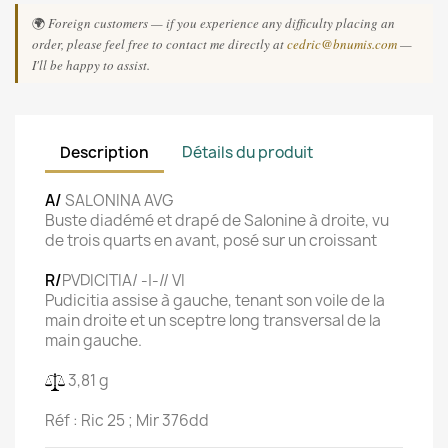
🌍
Foreign customers — if you experience any difficulty placing an
order, please feel free to contact me directly at
cedric@bnumis.com
—
I'll be happy to assist.
Description
Détails du produit
A/
SALONINA AVG
Buste diadémé et drapé de Salonine à droite, vu
de trois quarts en avant, posé sur un croissant
R/
PVDICITIA/ -|-// VI
Pudicitia assise à gauche, tenant son voile de la
main droite et un sceptre long transversal de la
main gauche.
3,81 g
Réf : Ric 25 ; Mir 376dd