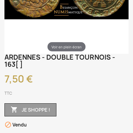
Voir en plein écran
ARDENNES - DOUBLE TOURNOIS -
163[ ]
7,50 €
TTC

JE SHOPPE !

Vendu