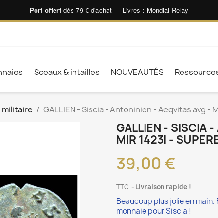
Port offert
dès 79 € d'achat — Livres : Mondial Relay
naies
Sceaux & intailles
NOUVEAUTÉS
Ressource
 militaire
GALLIEN - Siscia - Antoninien - Aeqvitas avg - M
GALLIEN - SISCIA 
MIR 1423I - SUPER
39,00 €
TTC
Livraison rapide !
Beaucoup plus jolie en main. 
monnaie pour Siscia !