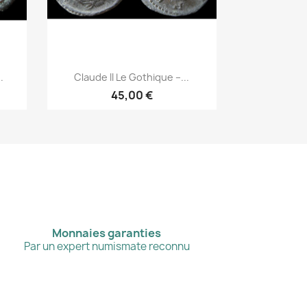
Aperçu rapide

.
Claude II Le Gothique –...
45,00 €
Monnaies garanties
Par un expert numismate reconnu