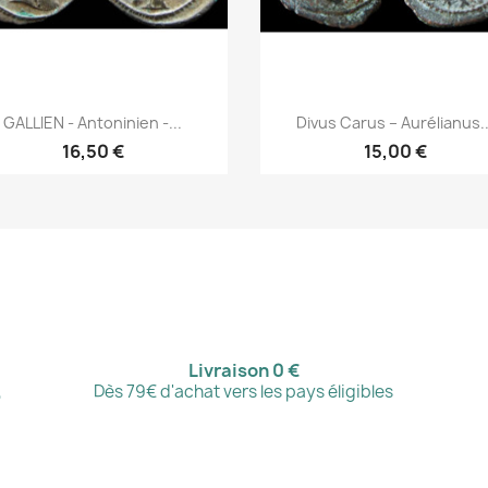
Aperçu rapide
Aperçu rapide


GALLIEN - Antoninien -...
Divus Carus – Aurélianus..
16,50 €
15,00 €
Livraison 0 €
,
Dès 79€ d'achat vers les pays éligibles