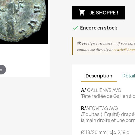

JE SHOPPE !

Encore en stock
🌍
Foreign customers — if you exper
contact me directly at
cedric@bnu
er
Description
Détai
A/
GALLIENVS AVG
Tête radiée de Gallien à 
R/
AEQVITAS AVG
Æquitas (l’Équité) drap
la main droite et une co
Ø 18/20 mm ;
2,19 g