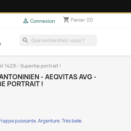
shopping_cart
Panier
(0)

Connexion
search
s
ir 1423i - Superbe portrait !
- ANTONINIEN - AEQVITAS AVG -
BE PORTRAIT !
Frappe puissante. Argenture. Très belle