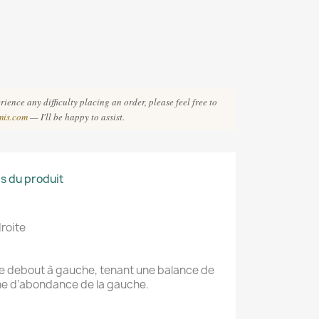
ience any difficulty placing an order, please feel free to
mis.com
— I'll be happy to assist.
ls du produit
droite
ée debout à gauche, tenant une balance de
rne d’abondance de la gauche.