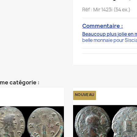
Réf : Mir 1423i (54 ex.)
Commentaire :
Beaucoup plus jolie en 
belle monnaie pour Siscia
ême catégorie :
NOUVEAU