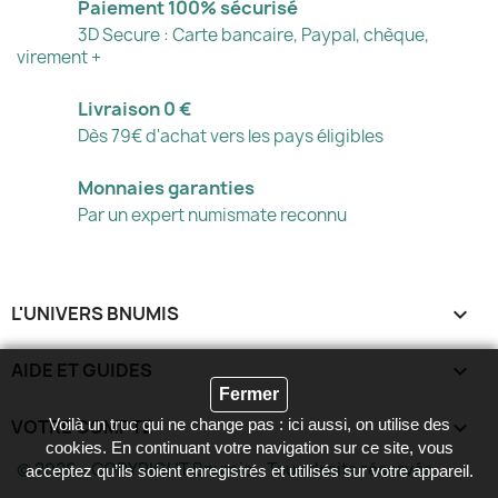
Paiement 100% sécurisé
3D Secure : Carte bancaire, Paypal, chèque,
virement +
Livraison 0 €
Dès 79€ d'achat vers les pays éligibles
Monnaies garanties
Par un expert numismate reconnu
L'UNIVERS BNUMIS

AIDE ET GUIDES

Fermer
VOTRE COMPTE

Voilà un truc qui ne change pas : ici aussi, on utilise des
cookies. En continuant votre navigation sur ce site, vous
© 2026 - COPYRIGHT Bnumis - Tous droits réservés
acceptez qu’ils soient enregistrés et utilisés sur votre appareil.