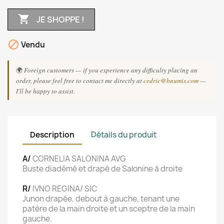

JE SHOPPE !

Vendu
🌍
Foreign customers — if you experience any difficulty placing an
order, please feel free to contact me directly at
cedric@bnumis.com
—
I'll be happy to assist.
Description
Détails du produit
A/
CORNELIA SALONINA AVG
Buste diadémé et drapé de Salonine à droite
R/
IVNO REGINA/ S|C
Junon drapée, debout à gauche, tenant une
patère de la main droite et un sceptre de la main
gauche.