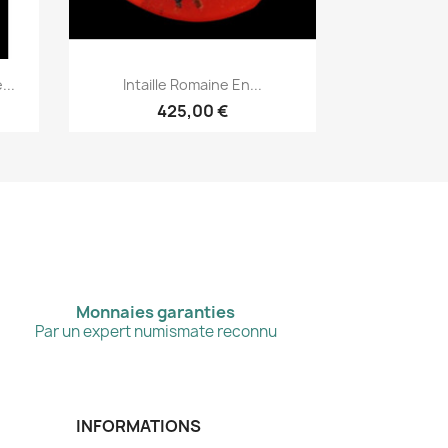
Aperçu rapide

...
Intaille Romaine En...
425,00 €
Monnaies garanties
Par un expert numismate reconnu
INFORMATIONS