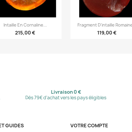
Aperçu rapide
Aperçu rapide


Intaille En Cornaline...
Fragment D'intaille Romaine
215,00 €
119,00 €
Livraison 0 €
,
Dès 79€ d'achat vers les pays éligibles
ET GUIDES
VOTRE COMPTE