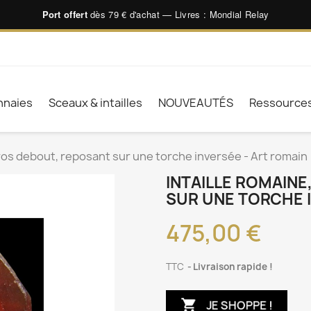
Port offert
dès 79 € d'achat — Livres : Mondial Relay
naies
Sceaux & intailles
NOUVEAUTÉS
Ressource
Eros debout, reposant sur une torche inversée - Art romain
INTAILLE ROMAINE
SUR UNE TORCHE I
475,00 €
TTC
Livraison rapide !

JE SHOPPE !