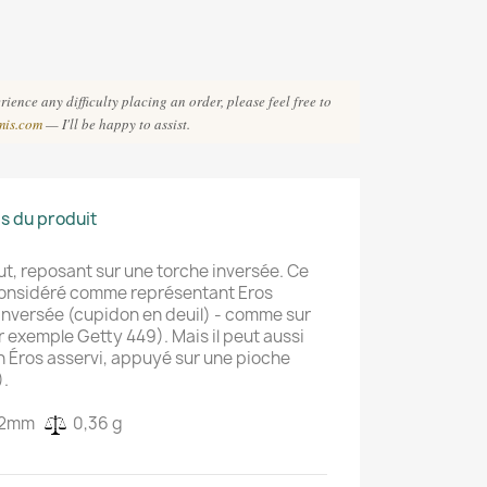
ience any difficulty placing an order, please feel free to
mis.com
— I'll be happy to assist.
ls du produit
t, reposant sur une torche inversée. Ce
considéré comme représentant Eros
inversée (cupidon en deuil) - comme sur
 exemple Getty 449). Mais il peut aussi
 Éros asservi, appuyé sur une pioche
).
 : 2mm
0,36 g