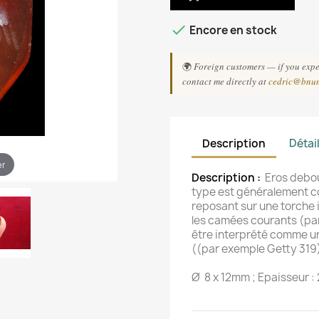

Encore en stock
🌍
Foreign customers — if you exper
contact me directly at
cedric@bnu
Description
Détai
er
Description :
Eros debou
type est généralement 
reposant sur une torche 
les camées courants (par
être interprété comme un
((par exemple Getty 319
Ø 8 x 12mm ; Epaisseur