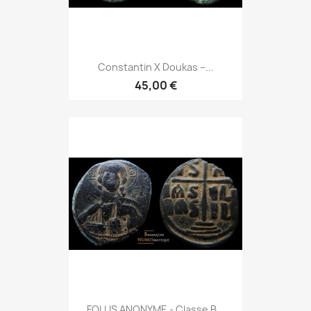
Constantin X Doukas –...
45,00 €
FOLLIS ANONYME - Classe B...