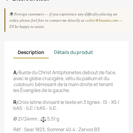
🌍
Foreign customers — if you experience any difficulty placing an
order, please feel free to contact me directly at
cedric@bnumis.com
—
I'll be happy to assist.
Description
Détails du produit
A
Buste du Christ Antiphonetes debout de face,
/
avec le globe crucigère, vêtu du pallium et du
colobium
, bénissant de la main droite et tenant
les Évangiles de la gauche.
R
Croix latine divisant le texte en 3 lignes : IS - XS /
/
bAS - ILЄ / bAS - ILЄ.
Ø
21/24mm ;
5,51 g
Réf : Sear 1823, Sommer 40.4 ; Zervos B3