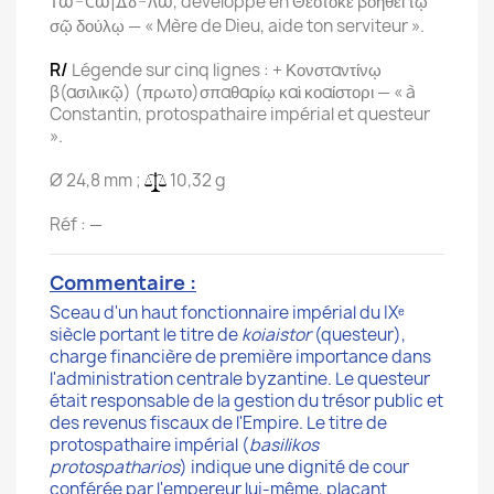
, développé en Θεοτόκε βοήθει τῷ
ΤΣ|Λ
σῷ δούλῳ — « Mère de Dieu, aide ton serviteur ».
R/
Légende sur cinq lignes : + Κονσταντίνῳ
β(ασιλικῷ) (πρωτο)σπαθαρίῳ καὶ κοαίστορι — « à
Constantin, protospathaire impérial et questeur
».
Ø 24,8 mm ;
10,32 g
Réf : —
Commentaire :
Sceau d'un haut fonctionnaire impérial du IXᵉ
siècle portant le titre de
koiaistor
(questeur),
charge financière de première importance dans
l'administration centrale byzantine. Le questeur
était responsable de la gestion du trésor public et
des revenus fiscaux de l'Empire. Le titre de
protospathaire impérial (
basilikos
protospatharios
) indique une dignité de cour
conférée par l'empereur lui-même, plaçant