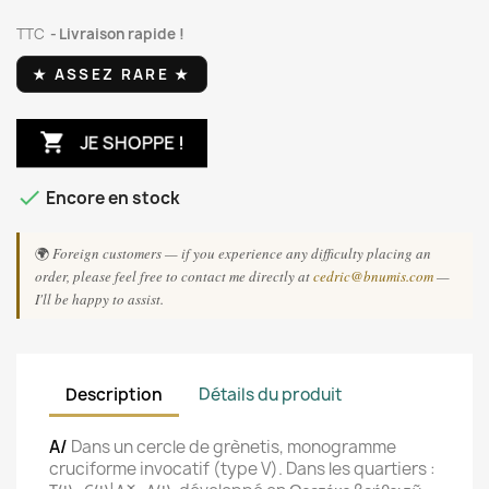
TTC
Livraison rapide !
★ ASSEZ RARE ★

JE SHOPPE !

Encore en stock
🌍
Foreign customers — if you experience any difficulty placing an
order, please feel free to contact me directly at
cedric@bnumis.com
—
I'll be happy to assist.
Description
Détails du produit
A/
Dans un cercle de grènetis, monogramme
cruciforme invocatif (type V). Dans les quartiers :