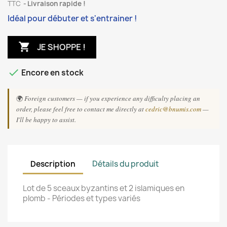
TTC
Livraison rapide !
Idéal pour débuter et s'entrainer !

JE SHOPPE !

Encore en stock
🌍
Foreign customers — if you experience any difficulty placing an
order, please feel free to contact me directly at
cedric@bnumis.com
—
I'll be happy to assist.
Description
Détails du produit
Lot de 5 sceaux byzantins et 2 islamiques en
plomb - Périodes et types variés